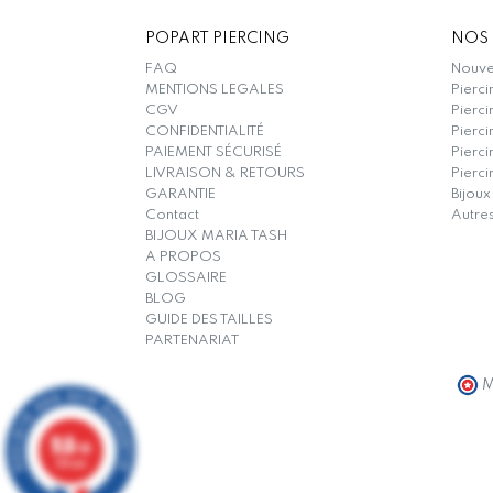
POPART PIERCING
NOS 
FAQ
Nouvel
MENTIONS LEGALES
Pierci
CGV
Pierci
CONFIDENTIALITÉ
Pierci
PAIEMENT SÉCURISÉ
Pierc
LIVRAISON & RETOURS
Pierci
GARANTIE
Bijoux
Contact
Autre
BIJOUX MARIA TASH
A PROPOS
GLOSSAIRE
BLOG
GUIDE DES TAILLES
PARTENARIAT
M
9.8
/10
319 avis