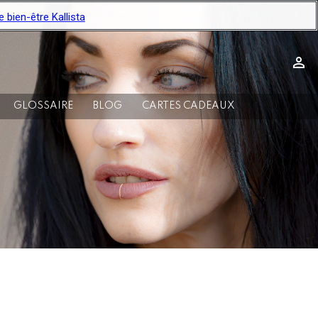
ien-être Kallista

GLOSSAIRE
BLOG
CARTES CADEAUX