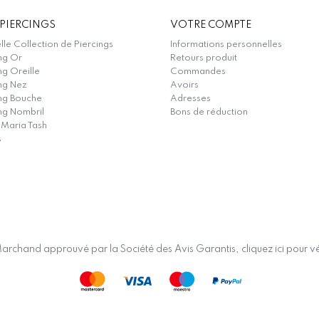
PIERCINGS
VOTRE COMPTE
le Collection de Piercings
Informations personnelles
ng Or
Retours produit
ng Oreille
Commandes
ng Nez
Avoirs
ing Bouche
Adresses
ng Nombril
Bons de réduction
 Maria Tash
s
archand approuvé par la Société des Avis Garantis,
cliquez ici pour vé