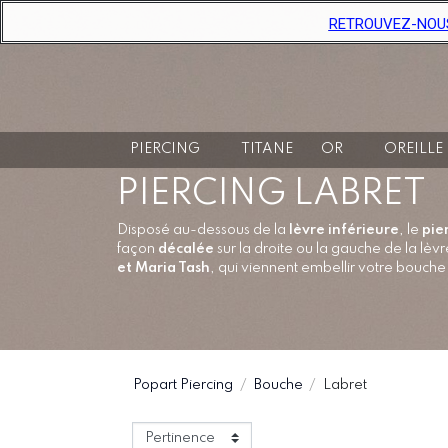
RETROUVEZ-NOUS D
PIERCING
TITANE
OR
OREILLE
PIERCING LABRET
Disposé au-dessous de la
lèvre inférieure
, le
pie
façon
décalée
sur la droite ou la gauche de la lè
et Maria Tash
, qui viennent embellir votre bouche 
Popart Piercing
Bouche
Labret