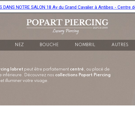
ANS NOTRE SALON 18 Av du Grand Cavalier à Antibes - Centre de b
NEZ
BOUCHE
NOMBRIL
AUTRES
rcing labret
peut être parfaitement
centré
, ou placé de
vre inférieure. Découvrez nos
collections Popart Piercing
et illuminer votre visage.