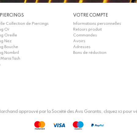
PIERCINGS
VOTRE COMPTE
le Collection de Piercings
Informations personnelles
ng Or
Retours produit
ng Oreille
Commandes
ng Nez
Avoirs
ing Bouche
Adresses
ng Nombril
Bons de réduction
 Maria Tash
s
archand approuvé par la Société des Avis Garantis,
cliquez ici pour vé