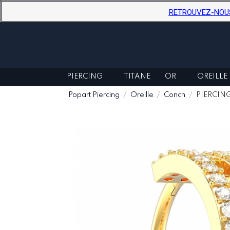
RETROUVEZ-NOUS D
PIERCING
TITANE
OR
OREILLE
Popart Piercing
Oreille
Conch
PIERCIN