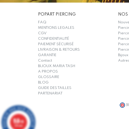
POPART PIERCING
NOS 
FAQ
Nouvel
MENTIONS LEGALES
Pierci
CGV
Pierci
CONFIDENTIALITÉ
Pierci
PAIEMENT SÉCURISÉ
Pierc
LIVRAISON & RETOURS
Pierci
GARANTIE
Bijoux
Contact
Autre
BIJOUX MARIA TASH
A PROPOS
GLOSSAIRE
BLOG
GUIDE DES TAILLES
PARTENARIAT
M
9.8
/10
319 avis