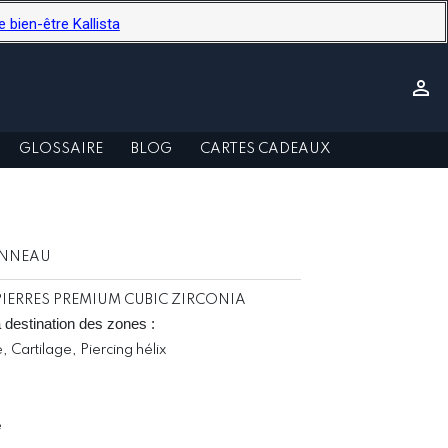
ien-être Kallista

GLOSSAIRE
BLOG
CARTES CADEAUX
ANNEAU
PIERRES PREMIUM CUBIC ZIRCONIA
à destination des zones : 
e, Cartilage, Piercing hélix
e