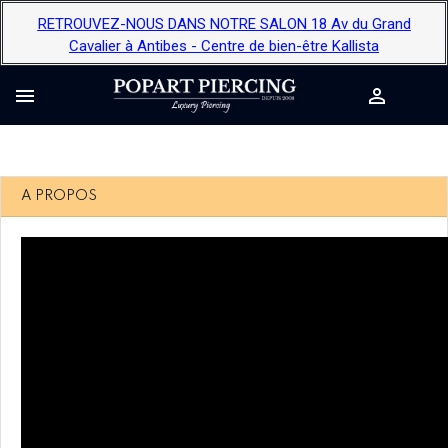
RETROUVEZ-NOUS DANS NOTRE SALON 18 Av du Grand
Cavalier à Antibes - Centre de bien-être Kallista


A PROPOS