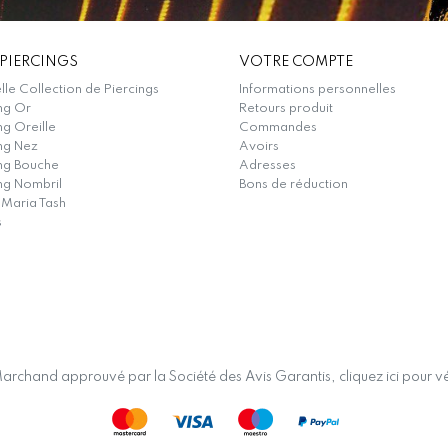
PIERCINGS
VOTRE COMPTE
le Collection de Piercings
Informations personnelles
ng Or
Retours produit
ng Oreille
Commandes
ng Nez
Avoirs
ing Bouche
Adresses
ng Nombril
Bons de réduction
 Maria Tash
s
archand approuvé par la Société des Avis Garantis,
cliquez ici pour vé