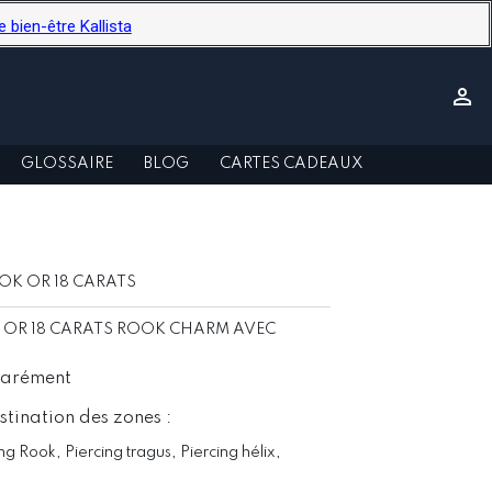
ien-être Kallista

GLOSSAIRE
BLOG
CARTES CADEAUX
OK OR 18 CARATS
EN OR 18 CARATS ROOK CHARM AVEC
éparément
stination des zones :
ing Rook, Piercing tragus, Piercing hélix,