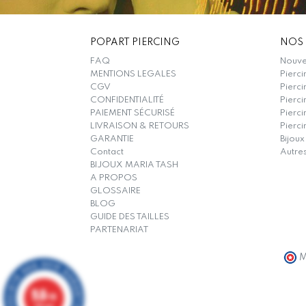
POPART PIERCING
NOS 
FAQ
Nouvel
MENTIONS LEGALES
Pierci
CGV
Pierci
CONFIDENTIALITÉ
Pierci
PAIEMENT SÉCURISÉ
Pierc
LIVRAISON & RETOURS
Pierci
GARANTIE
Bijoux
Contact
Autre
BIJOUX MARIA TASH
A PROPOS
GLOSSAIRE
BLOG
GUIDE DES TAILLES
PARTENARIAT
M
9.8
/10
319 avis