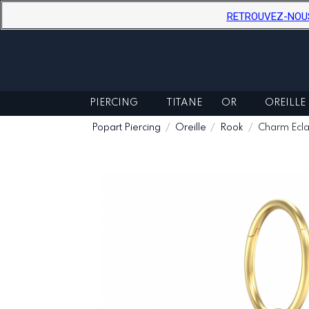
RETROUVEZ-NOUS D
PIERCING
TITANE
OR
OREILLE
Popart Piercing
Oreille
Rook
Charm Eclai