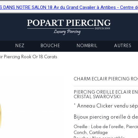
ANS NOTRE SALON 18 Av du Grand Cavalier à Antibes - Centre de b
NEZ
BOUCHE
NOMBRIL
AUTRES
r Piercing Rook Or 18 Carats
CHARM ECLAIR PIERCING RO
PIERCING OREILLE ECLAIR 
CRISTAL SWAROVSKI
* Anneau Clicker vendu s
Bijoux piercing oreille à de
Oreille : Lobe de l’oreille, Pierc
Conch, Cartilage