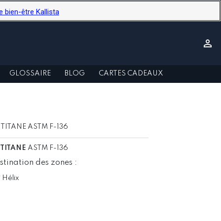
ien-être Kallista

GLOSSAIRE
BLOG
CARTES CADEAUX
 TITANE ASTM F-136
 TITANE
ASTM F-136
stination des zones :
i Hélix