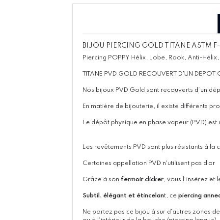
BIJOU PIERCING GOLD TITANE ASTM F-
Piercing POPPY Hélix, Lobe, Rook, Anti-Hélix
TITANE PVD GOLD RECOUVERT D'UN DEPOT O
Nos bijoux PVD Gold sont recouverts d’un dép
En matière de bijouterie, il existe différents 
Le dépôt physique en phase vapeur (PVD) est un
Les revêtements PVD sont plus résistants à la 
Certaines appellation PVD n'utilisent pas d'or
Grâce à son
fermoir clicker
, vous l’insérez et 
Subtil, élégant et étincelan
t, ce
piercing ann
Ne portez pas ce bijou à sur d’autres zones de l