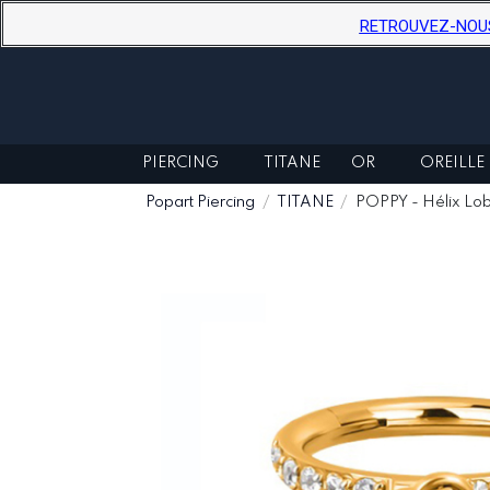
RETROUVEZ-NOUS D
PIERCING
TITANE
OR
OREILLE
Popart Piercing
TITANE
POPPY - Hélix Lob