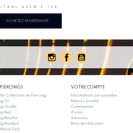
TITANE ASTM F-136
ACHETEZ MAINTENANT
PIERCINGS
VOTRE COMPTE
le Collection de Piercings
Informations personnelles
ng Or
Retours produit
ng Oreille
Commandes
ng Nez
Avoirs
ing Bouche
Adresses
ng Nombril
Bons de réduction
 Maria Tash