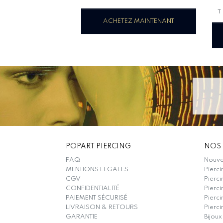
ACHETEZ MAINTENANT
POPART PIERCING
NOS 
FAQ
Nouvel
MENTIONS LEGALES
Pierci
CGV
Pierci
CONFIDENTIALITÉ
Pierci
PAIEMENT SÉCURISÉ
Pierc
LIVRAISON & RETOURS
Pierci
GARANTIE
Bijoux