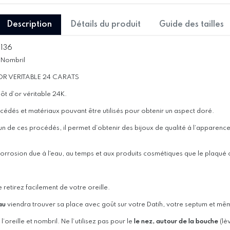
Description
Détails du produit
Guide des tailles
136
, Nombril
R VERITABLE 24 CARATS
ôt d’or véritable 24K.
procédés et matériaux pouvant être utilisés pour obtenir un aspect doré.
 de ces procédés, il permet d’obtenir des bijoux de qualité à l’apparence o
corrosion due à l'eau, au temps et aux produits cosmétiques que le plaqué 
le retirez facilement de votre oreille.
eau
viendra trouver sa place avec goût sur votre Datih, votre septum et mêm
’oreille et nombril. Ne l’utilisez pas pour le
le nez, autour de la bouche
(lè