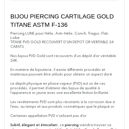
BIJOU PIERCING CARTILAGE 
GOLD 
TITANE ASTM F-136
Piercing LUNE pour Hélix, Anti-Hélix, Conch, Tragus, Flat,
Lobe
TITANE PVD GOLD RECOUVERT D'UN DEPOT OR VERITABLE 24
CARATS
Nos bijoux PVD Gold sont recouverts d’un dépôt d’or véritable
24K.
En matière de bijouterie, il existe différents procédés et
matériaux pouvant être utilisés pour obtenir un aspect doré.
Le dépôt physique en phase vapeur (PVD) est un de ces
procédés, il permet d’obtenir des bijoux de qualité à
l’apparence or jaune avec une excellente finition brillante.
Les revêtements PVD sont plus résistants à la corrosion due à
l'eau, au temps et aux produits cosmétiques que le plaqué or.
Certaines appellation PVD n'utilisent pas d'or
Subtil, élégant et étincelan
t, ce
piercing
viendra trouver sa