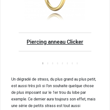
Aperçu rapide
ix Charm Piercing Oreille et Rook Or 18 Carats
Piercing anneau Clicker
Un dégradé de strass, du plus grand au plus petit,
est aussi très joli si l’on souhaite quelque chose
de plus imposant sur le 1er trou du lobe par
exemple. Ce dernier aura toujours son effet, mais
une série de petits strass est tout aussi